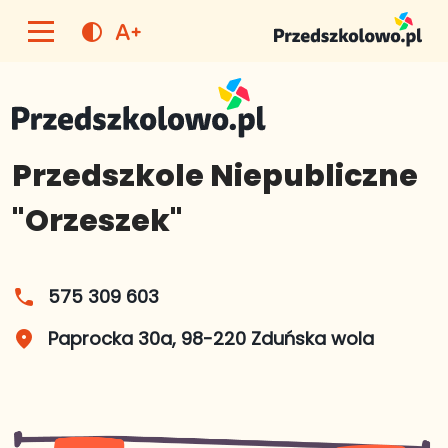
text_increase
contrast
Przedszkole Niepubliczne
"Orzeszek"
575 309 603
phone
Paprocka 30a, 98-220 Zduńska wola
place